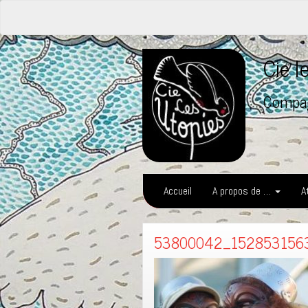
Cie 
Compag
Accueil
A propos de …
A
53800042_152853156