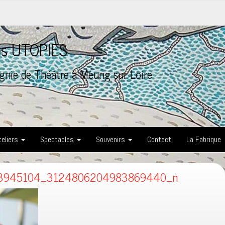
les UTOPIES
nie de Théâtre à Meung sur Loire
teliers
Spectacles
Souvenirs
Contact
La Fabrique
3945104_3124806204983869440_n