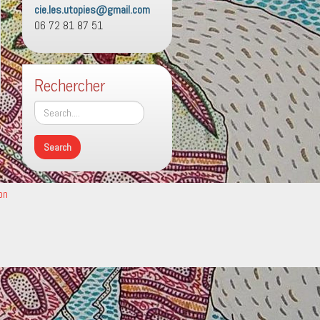
cie.les.utopies@gmail.com
06 72 81 87 51
Rechercher
on