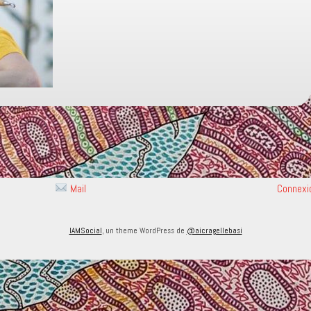
Mail
Connexi
IAMSocial
, un theme WordPress de
@aicragellebasi