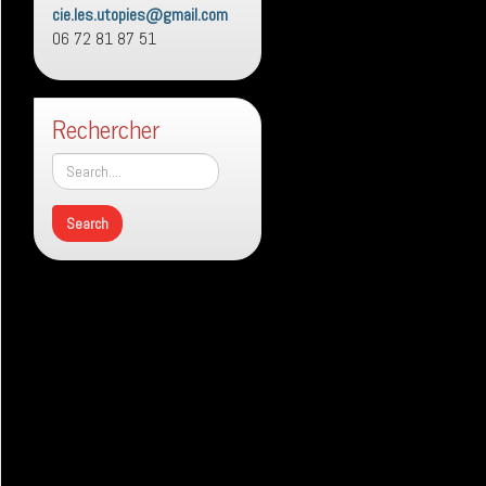
cie.les.utopies@gmail.com
06 72 81 87 51
Rechercher