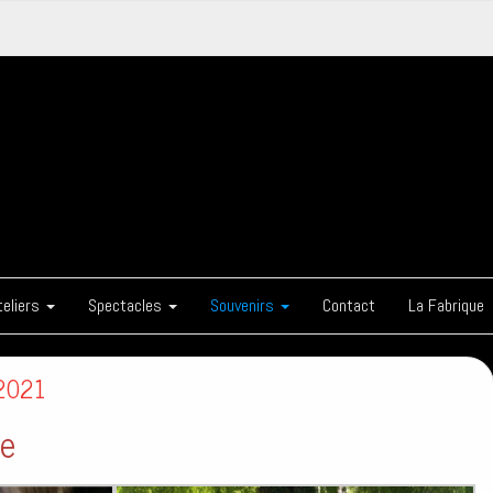
les UTOPIES
nie de Théâtre à Meung sur Loire
teliers
Spectacles
Souvenirs
Contact
La Fabrique
-2021
te