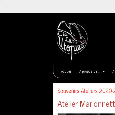
Cie 
Compag
Accueil
A propos de …
A
Souvenirs Ateliers 2020
Atelier Marionnet