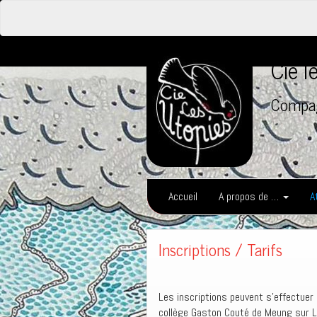
Cie 
Compag
Accueil
A propos de …
A
Inscriptions / Tarifs
Les inscriptions peuvent s’effectue
collège Gaston Couté de Meung sur Lo