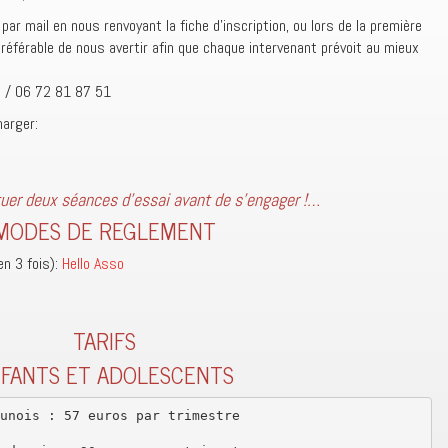
ar mail en nous renvoyant la fiche d’inscription, ou lors de la première
 préférable de nous avertir afin que chaque intervenant prévoit au mieux
m / 06 72 81 87 51
harger:
ctuer deux séances d’essai avant de s’engager !…
MODES DE REGLEMENT
en 3 fois):
Hello Asso
TARIFS
FANTS ET ADOLESCENTS
unois : 57 euros par trimestre
