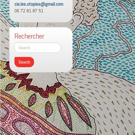
cie.les.utopies@gmail.com
06 72 81 87 51
Rechercher