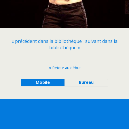
« précédent dans la bibliothèque
suivant dans la
bibliothèque »
Retour au début
Mobile
Bureau