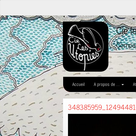
Cie 
Compag
Accueil
A propos de …
A
348385959_12494481