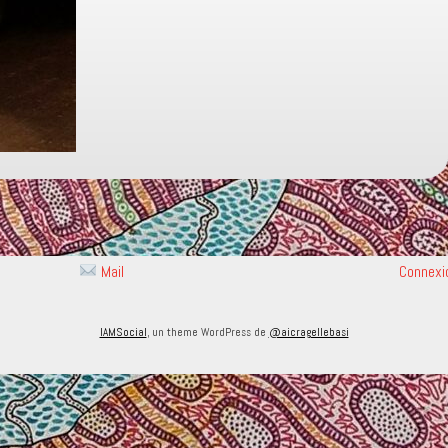
Mail
Connexi
IAMSocial
, un theme WordPress de
@aicragellebasi