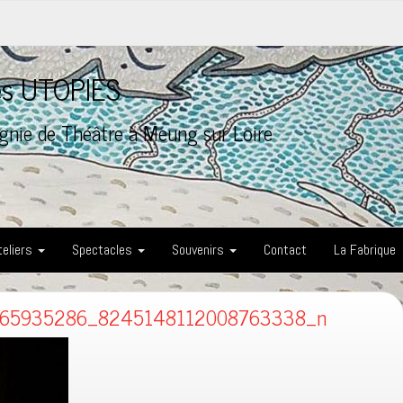
les UTOPIES
nie de Théâtre à Meung sur Loire
teliers
Spectacles
Souvenirs
Contact
La Fabrique
65935286_8245148112008763338_n