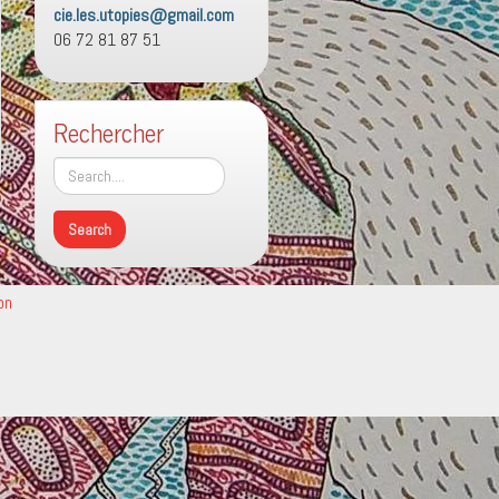
cie.les.utopies@gmail.com
06 72 81 87 51
Rechercher
on